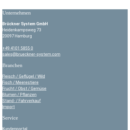
Unternehmen
Brückner System GmbH
Heidenkampsweg 73
20097 Hamburg
+49 4101 5855 0
sales@brueckner-system.com
Branchen
Fleisch / Geflügel / Wild
Fisch / Meerestiere
Frucht / Obst / Gemüse
Blumen / Pflanzen
Stand- / Fahrverkauf
Import
Service
Kundenportal